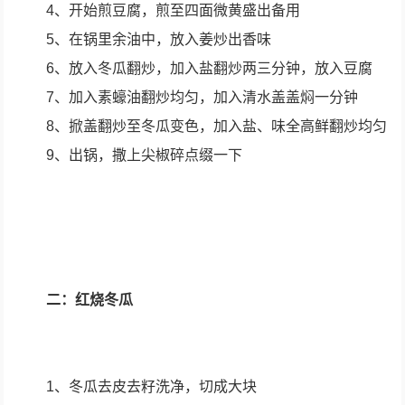
4、开始煎豆腐，煎至四面微黄盛出备用
5、在锅里余油中，放入姜炒出香味
6、放入冬瓜翻炒，加入盐翻炒两三分钟，放入豆腐
7、加入素蠔油翻炒均匀，加入清水盖盖焖一分钟
8、掀盖翻炒至冬瓜变色，加入盐、味全高鲜翻炒均匀
9、出锅，撒上尖椒碎点缀一下
二：红烧冬瓜
1、冬瓜去皮去籽洗净，切成大块