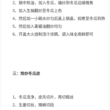
2、锅中热油，加入冬瓜，煸炒到冬瓜边缘微焦
3、加入生抽翻炒至冬瓜上色
4、然后加一小碗水炒匀后盖上锅盖，焖煮至冬瓜到熟
5、然后加入素蠔油翻炒均匀
6、开盖大火烧制汤汁浓稠，调入味全高鲜即可
三：炝炒冬瓜皮
1、冬瓜洗净，皮先切片，再切粗丝
2、生姜切丝，辣椒切段