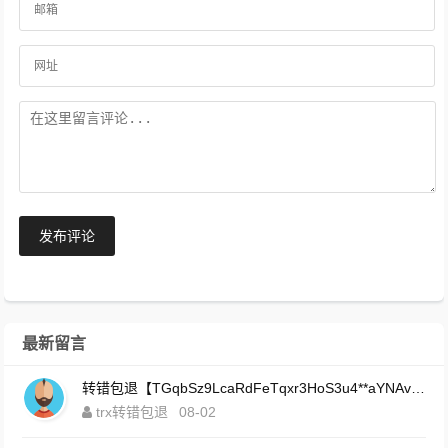
发布评论
最新留言
转错包退【TGqbSz9LcaRdFeTqxr3HoS3u4**aYNAvDj】客服TeleGram:【@TrxEm】
trx转错包退
08-02