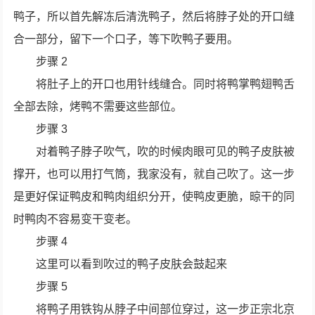
鸭子，所以首先解冻后清洗鸭子，然后将脖子处的开口缝
合一部分，留下一个口子，等下吹鸭子要用。
步骤 2
将肚子上的开口也用针线缝合。同时将鸭掌鸭翅鸭舌
全部去除，烤鸭不需要这些部位。
步骤 3
对着鸭子脖子吹气，吹的时候肉眼可见的鸭子皮肤被
撑开，也可以用打气筒，我家没有，就自己吹了。这一步
是更好保证鸭皮和鸭肉组织分开，使鸭皮更脆，晾干的同
时鸭肉不容易变干变老。
步骤 4
这里可以看到吹过的鸭子皮肤会鼓起来
步骤 5
将鸭子用铁钩从脖子中间部位穿过，这一步正宗北京