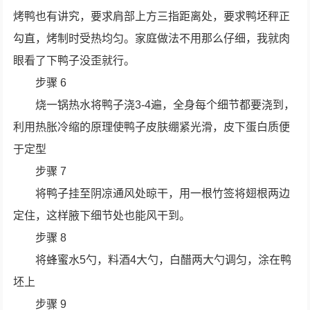
烤鸭也有讲究，要求肩部上方三指距离处，要求鸭坯秤正
勾直，烤制时受热均匀。家庭做法不用那么仔细，我就肉
眼看了下鸭子没歪就行。
步骤 6
烧一锅热水将鸭子浇3-4遍，全身每个细节都要浇到，
利用热胀冷缩的原理使鸭子皮肤绷紧光滑，皮下蛋白质便
于定型
步骤 7
将鸭子挂至阴凉通风处晾干，用一根竹签将翅根两边
定住，这样腋下细节处也能风干到。
步骤 8
将蜂蜜水5勺，料酒4大勺，白醋两大勺调匀，涂在鸭
坯上
步骤 9