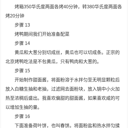
烤箱350华氏度两面各烤40分钟，转380华氏度两面各
烤20分钟
步骤 13
烤鸭期间我们开始准备配菜
步骤 14
黄瓜和大葱分别切成丝，黄瓜也可以切成条。正宗的
北京烤鸭吃法是不包黄瓜，只有鸭肉和大葱的。
步骤 15
开始制作甜面酱，将面粉溶于水拌匀至无明显颗粒后
放入白糖生抽和老抽，过滤网去面粉块，放入锅中小火加
热至浓稠后盛出。我喜欢偏甜的甜面酱，如果喜欢咸的可
以增加生抽的量。
步骤 16
下面准备荷叶饼，也叫春饼。将面粉盐和热水拌匀揉