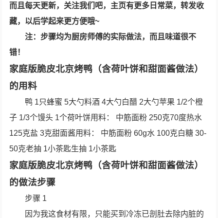
而且每天更新，关注我们吧，主页有更多日常菜，转发收
藏，以后学起来更方便哦~
注：步骤均为厨房师傅的实际做法，而且味道很不
错！
家庭版脆皮北京烤鸭（含荷叶饼和甜面酱做法）
的用料
鸭 1只蜂蜜 5大勺料酒 4大勺白醋 2大勺苹果 1/2个橙
子 1/3个馒头 1个荷叶饼用料： 中筋面粉 250克70度热水
125克盐 3克甜面酱用料： 中筋面粉 60g水 100克白糖 30-
50克老抽 1小茶匙生抽 1小茶匙
家庭版脆皮北京烤鸭（含荷叶饼和甜面酱做法）
的做法步骤
步骤 1
因为我这食材有限，只能买到冷冻已剖肚去除内脏的