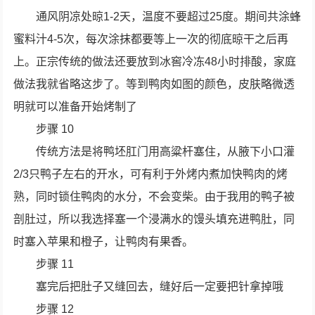
通风阴凉处晾1-2天，温度不要超过25度。期间共涂蜂
蜜料汁4-5次，每次涂抹都要等上一次的彻底晾干之后再
上。正宗传统的做法还要放到冰窖冷冻48小时排酸，家庭
做法我就省略这步了。等到鸭肉如图的颜色，皮肤略微透
明就可以准备开始烤制了
步骤 10
传统方法是将鸭坯肛门用高粱杆塞住，从腋下小口灌
2/3只鸭子左右的开水，可有利于外烤内煮加快鸭肉的烤
熟，同时锁住鸭肉的水分，不会变柴。由于我用的鸭子被
剖肚过，所以我选择塞一个浸满水的馒头填充进鸭肚，同
时塞入苹果和橙子，让鸭肉有果香。
步骤 11
塞完后把肚子又缝回去，缝好后一定要把针拿掉哦
步骤 12