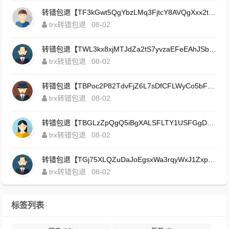
转错包退【TF3kGwt5QgYbzLMq3FjtcY8AVQgXxx2tp6】客服TeleGram:【@TrxEm】
trx转错包退
08-02
转错包退【TWL3kx8xjMTJdZa2tS7yvzaEFeEAhJSbLP】客服TeleGram:【@TrxEm】
trx转错包退
08-02
转错包退【TBPoc2P82TdvFjZ6L7sDfCFLWyCo5bFeZy】客服TeleGram:【@TrxEm】
trx转错包退
08-02
转错包退【TBGLzZpQgQ5iBgXALSFLTY1USFGgDAwdFQ】客服TeleGram:【@TrxEm】
trx转错包退
08-02
转错包退【TGj75XLQZuDaJoEgsxWa3rqyWxJ1ZxpWxu】客服TeleGram:【@TrxEm】
trx转错包退
08-02
标签列表