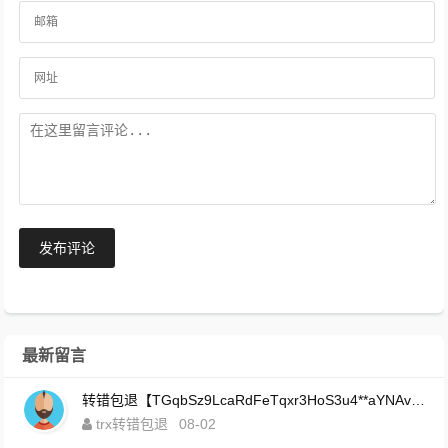
发布评论
最新留言
转错包退【TGqbSz9LcaRdFeTqxr3HoS3u4**aYNAvDj】客服TeleGram:【@TrxEm】
trx转错包退
08-02